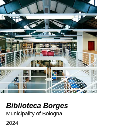
Biblioteca Borges
Municipality of Bologna
2024