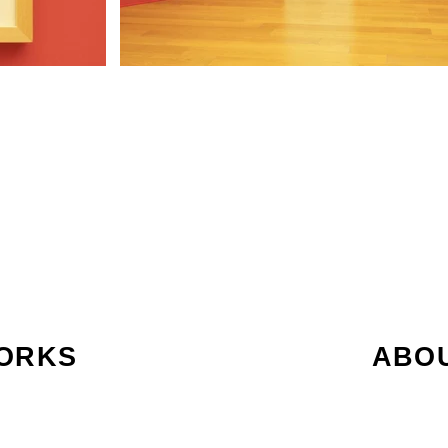
ORKS
ABO