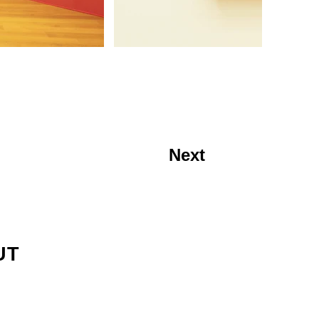
Next
UT